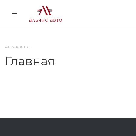
О НАС
УСЛУГИ
КЛ
АльянсАвто
Главная