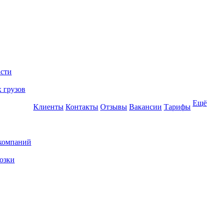
асти
 грузов
Ещё
Клиенты
Контакты
Отзывы
Вакансии
Тарифы
 компаний
озки