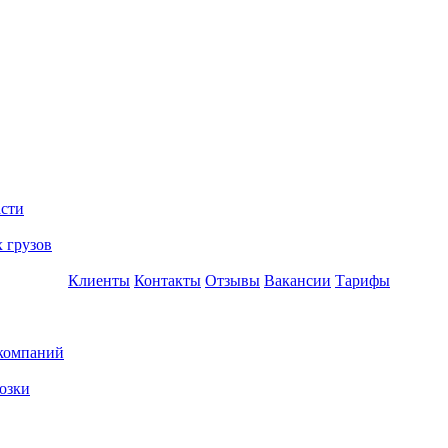
асти
 грузов
Клиенты
Контакты
Отзывы
Вакансии
Тарифы
 компаний
озки