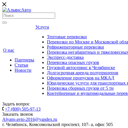
Услуги
Тентовые перевозки
Перевозки по Москве и Московской обл
Рефрижераторные перевозки
О нас
Перевозка негабаритных и тяжеловесных
Экспресс-доставка
Партнеры
Перевозка опасных грузов
Статьи
Грузовой автосервис в Челябинске
Новости
Долгосрочная аренда полуприцепов
Оформление пропусков на МКАД
Юридические услуги для транспортных
Перевозка сборных грузов от 5 тн
Контейнерные и мультимодальные перев
Задать вопрос
+7 (800) 505-97-13
Заказать звонок
Alyans-avto-2016@yandex.ru
г. Челябинск, Комсомольский проспект, 107- а, офис 505