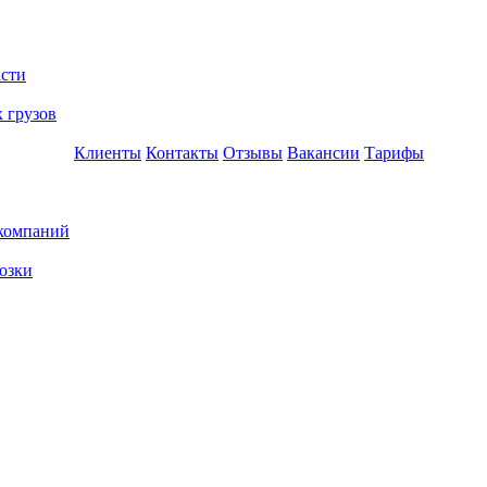
асти
 грузов
Клиенты
Контакты
Отзывы
Вакансии
Тарифы
 компаний
озки