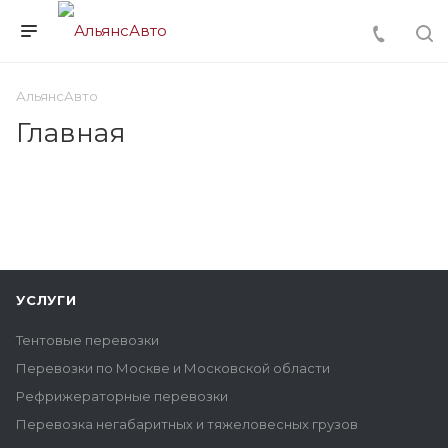
АльянсАвто
Главная
УСЛУГИ
Тентовые перевозки
Перевозки по Москве и Московской области
Рефрижераторные перевозки
Перевозка негабаритных и тяжеловесных грузов