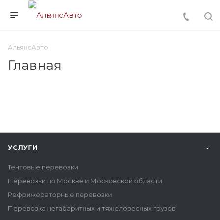
АльянсАвто
Главная
УСЛУГИ
Тентовые перевозки
Перевозки по Москве и Московской области
Рефрижераторные перевозки
Перевозка негабаритных и тяжеловесных грузов