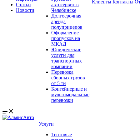
Клиенты
Контакты
О
Статьи
автосервис в
Новости
Челябинске
Долгосрочная
аренда
полуприцепов
Оформление
пропусков на
МКАД
Юридические
услуги для
транспортных
компаний
Перевозка
сборных грузов
от 5 тн
Контейнерные и
мультимодальные
перевозки
Услуги
Тентовые