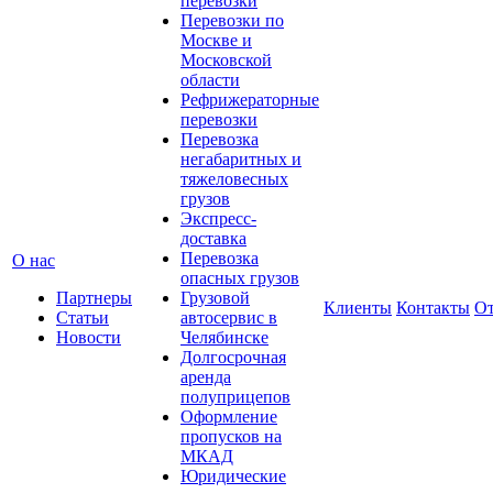
перевозки
Перевозки по
Москве и
Московской
области
Рефрижераторные
перевозки
Перевозка
негабаритных и
тяжеловесных
грузов
Экспресс-
доставка
Перевозка
О нас
опасных грузов
Партнеры
Грузовой
Клиенты
Контакты
О
Статьи
автосервис в
Новости
Челябинске
Долгосрочная
аренда
полуприцепов
Оформление
пропусков на
МКАД
Юридические