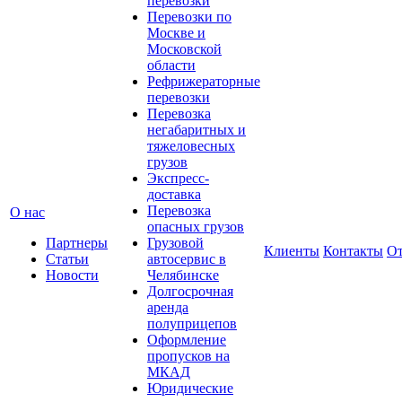
перевозки
Перевозки по
Москве и
Московской
области
Рефрижераторные
перевозки
Перевозка
негабаритных и
тяжеловесных
грузов
Экспресс-
доставка
Перевозка
О нас
опасных грузов
Партнеры
Грузовой
Клиенты
Контакты
О
Статьи
автосервис в
Новости
Челябинске
Долгосрочная
аренда
полуприцепов
Оформление
пропусков на
МКАД
Юридические