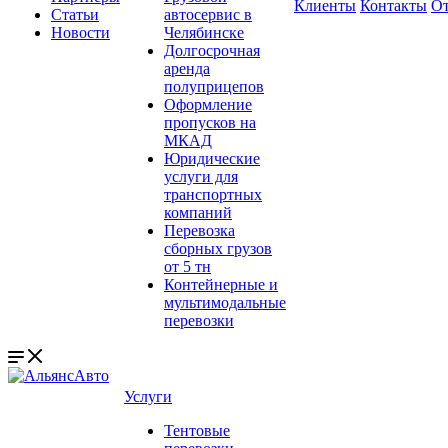
Клиенты
Контакты
О
Статьи
автосервис в
Новости
Челябинске
Долгосрочная
аренда
полуприцепов
Оформление
пропусков на
МКАД
Юридические
услуги для
транспортных
компаний
Перевозка
сборных грузов
от 5 тн
Контейнерные и
мультимодальные
перевозки
Услуги
Тентовые