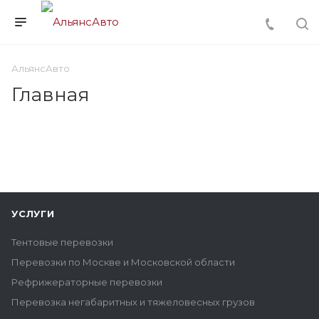
АльянсАвто
Главная
УСЛУГИ
Тентовые перевозки
Перевозки по Москве и Московской области
Рефрижераторные перевозки
Перевозка негабаритных и тяжеловесных грузов