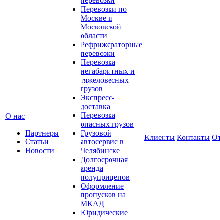
перевозки
Перевозки по
Москве и
Московской
области
Рефрижераторные
перевозки
Перевозка
негабаритных и
тяжеловесных
грузов
Экспресс-
доставка
Перевозка
О нас
опасных грузов
Партнеры
Грузовой
Клиенты
Контакты
О
Статьи
автосервис в
Новости
Челябинске
Долгосрочная
аренда
полуприцепов
Оформление
пропусков на
МКАД
Юридические