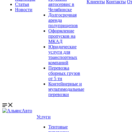
Клиенты
Контакты
О
Статьи
автосервис в
Новости
Челябинске
Долгосрочная
аренда
полуприцепов
Оформление
пропусков на
МКАД
Юридические
услуги для
транспортных
компаний
Перевозка
сборных грузов
от 5 тн
Контейнерные и
мультимодальные
перевозки
Услуги
Тентовые