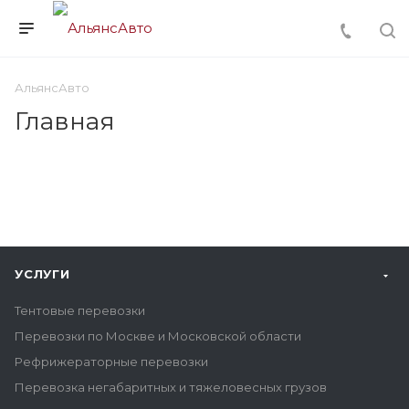
АльянсАвто
Главная
УСЛУГИ
Тентовые перевозки
Перевозки по Москве и Московской области
Рефрижераторные перевозки
Перевозка негабаритных и тяжеловесных грузов