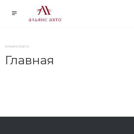
О НАС
УСЛУГИ
КЛ
АльянсАвто
Главная