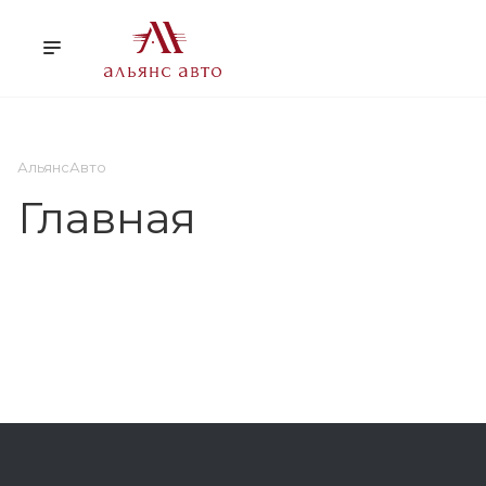
О НАС
УСЛУГИ
КЛ
АльянсАвто
Главная