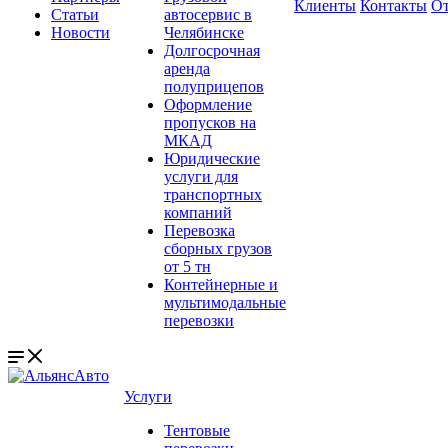
Клиенты
Контакты
О
Статьи
автосервис в
Новости
Челябинске
Долгосрочная
аренда
полуприцепов
Оформление
пропусков на
МКАД
Юридические
услуги для
транспортных
компаний
Перевозка
сборных грузов
от 5 тн
Контейнерные и
мультимодальные
перевозки
Услуги
Тентовые