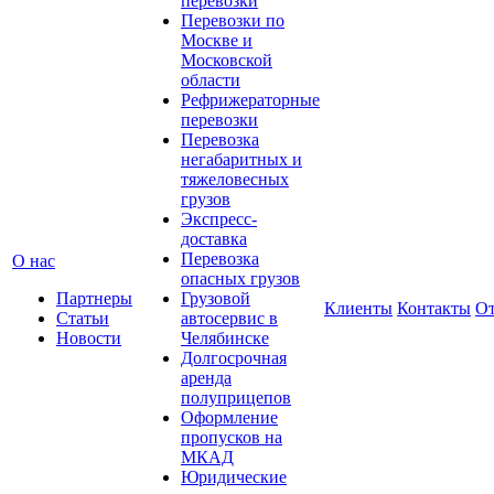
перевозки
Перевозки по
Москве и
Московской
области
Рефрижераторные
перевозки
Перевозка
негабаритных и
тяжеловесных
грузов
Экспресс-
доставка
Перевозка
О нас
опасных грузов
Партнеры
Грузовой
Клиенты
Контакты
О
Статьи
автосервис в
Новости
Челябинске
Долгосрочная
аренда
полуприцепов
Оформление
пропусков на
МКАД
Юридические