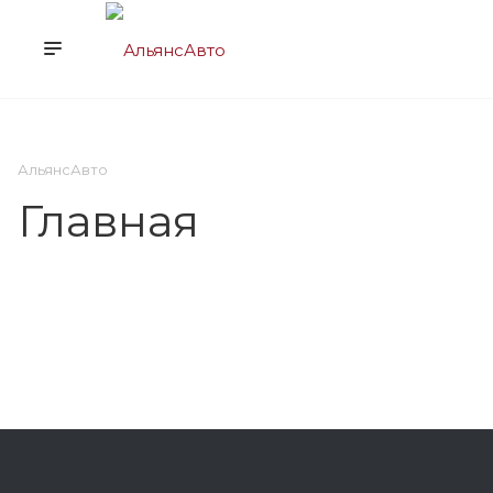
О НАС
УСЛУГИ
КЛ
АльянсАвто
Главная