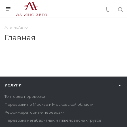
АльянсАвто
Главная
УСЛУГИ
Тентовые перевозки
Перевозки по Москве и Московской области
Рефрижераторные перевозки
Перевозка негабаритных и тяжеловесных грузов