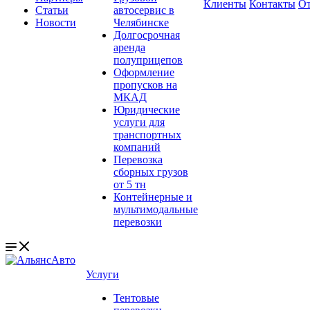
Клиенты
Контакты
О
Статьи
автосервис в
Новости
Челябинске
Долгосрочная
аренда
полуприцепов
Оформление
пропусков на
МКАД
Юридические
услуги для
транспортных
компаний
Перевозка
сборных грузов
от 5 тн
Контейнерные и
мультимодальные
перевозки
Услуги
Тентовые