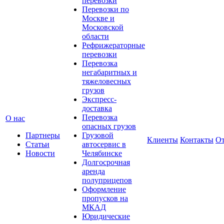
перевозки
Перевозки по
Москве и
Московской
области
Рефрижераторные
перевозки
Перевозка
негабаритных и
тяжеловесных
грузов
Экспресс-
доставка
Перевозка
О нас
опасных грузов
Партнеры
Грузовой
Клиенты
Контакты
О
Статьи
автосервис в
Новости
Челябинске
Долгосрочная
аренда
полуприцепов
Оформление
пропусков на
МКАД
Юридические