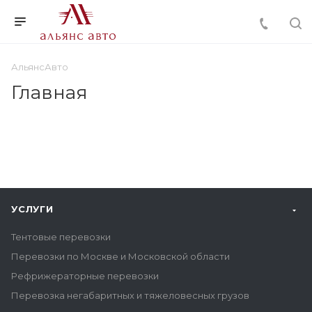
АльянсАвто
Главная
УСЛУГИ
Тентовые перевозки
Перевозки по Москве и Московской области
Рефрижераторные перевозки
Перевозка негабаритных и тяжеловесных грузов