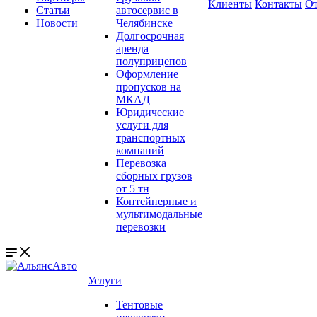
Клиенты
Контакты
О
Статьи
автосервис в
Новости
Челябинске
Долгосрочная
аренда
полуприцепов
Оформление
пропусков на
МКАД
Юридические
услуги для
транспортных
компаний
Перевозка
сборных грузов
от 5 тн
Контейнерные и
мультимодальные
перевозки
Услуги
Тентовые