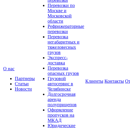
перевозки
Перевозки по
Москве и
Московской
области
Рефрижераторные
перевозки
Перевозка
негабаритных и
тяжеловесных
грузов
Экспресс-
доставка
Перевозка
О нас
опасных грузов
Партнеры
Грузовой
Клиенты
Контакты
О
Статьи
автосервис в
Новости
Челябинске
Долгосрочная
аренда
полуприцепов
Оформление
пропусков на
МКАД
Юридические