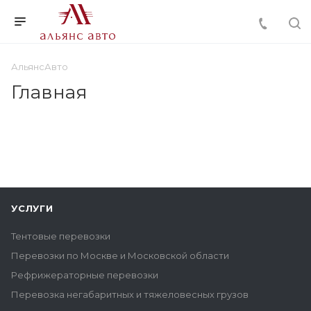
АльянсАвто
Главная
УСЛУГИ
Тентовые перевозки
Перевозки по Москве и Московской области
Рефрижераторные перевозки
Перевозка негабаритных и тяжеловесных грузов