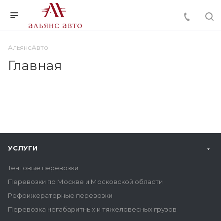
АльянсАвто
Главная
УСЛУГИ
Тентовые перевозки
Перевозки по Москве и Московской области
Рефрижераторные перевозки
Перевозка негабаритных и тяжеловесных грузов