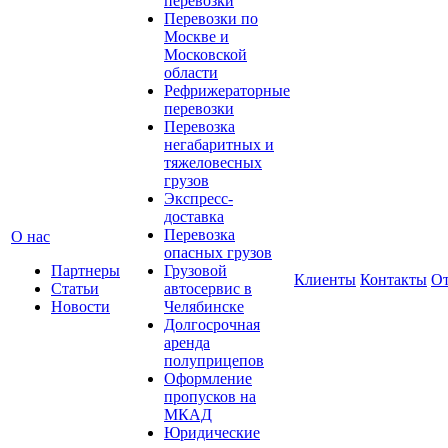
перевозки
Перевозки по
Москве и
Московской
области
Рефрижераторные
перевозки
Перевозка
негабаритных и
тяжеловесных
грузов
Экспресс-
доставка
Перевозка
О нас
опасных грузов
Партнеры
Грузовой
Клиенты
Контакты
О
Статьи
автосервис в
Новости
Челябинске
Долгосрочная
аренда
полуприцепов
Оформление
пропусков на
МКАД
Юридические