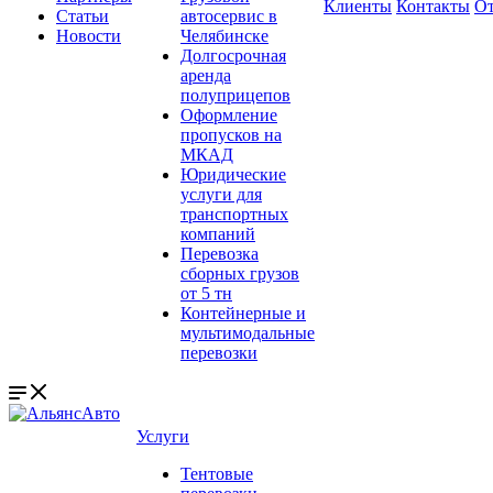
Клиенты
Контакты
О
Статьи
автосервис в
Новости
Челябинске
Долгосрочная
аренда
полуприцепов
Оформление
пропусков на
МКАД
Юридические
услуги для
транспортных
компаний
Перевозка
сборных грузов
от 5 тн
Контейнерные и
мультимодальные
перевозки
Услуги
Тентовые