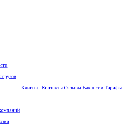
асти
 грузов
Клиенты
Контакты
Отзывы
Вакансии
Тарифы
 компаний
озки