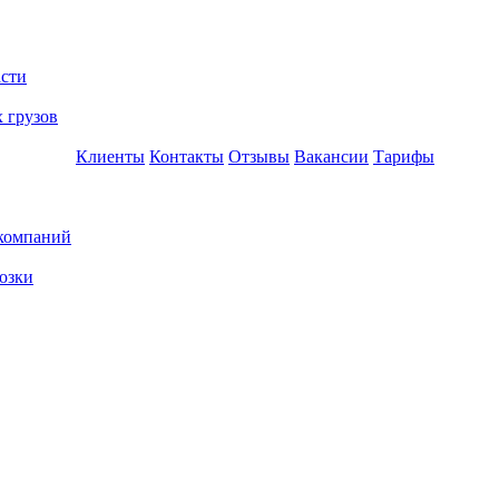
асти
 грузов
Клиенты
Контакты
Отзывы
Вакансии
Тарифы
 компаний
озки