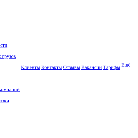
асти
 грузов
Ещё
Клиенты
Контакты
Отзывы
Вакансии
Тарифы
 компаний
озки