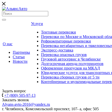
Услуги
Тентовые перевозки
Перевозки по Москве и Московской обл
Рефрижераторные перевозки
О нас
Перевозка негабаритных и тяжеловесных
Экспресс-доставка
Партнеры
Перевозка опасных грузов
Статьи
Грузовой автосервис в Челябинске
Новости
Долгосрочная аренда полуприцепов
Оформление пропусков на МКАД
Юридические услуги для транспортных
Перевозка сборных грузов от 5 тн
Контейнерные и мультимодальные перев
Задать вопрос
+7 (800) 505-97-13
Заказать звонок
Alyans-avto-2016@yandex.ru
г. Челябинск, Комсомольский проспект, 107- а, офис 505