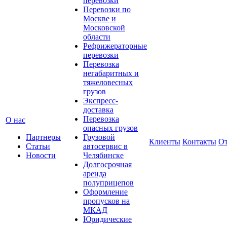
перевозки
Перевозки по
Москве и
Московской
области
Рефрижераторные
перевозки
Перевозка
негабаритных и
тяжеловесных
грузов
Экспресс-
доставка
Перевозка
О нас
опасных грузов
Партнеры
Грузовой
Клиенты
Контакты
О
Статьи
автосервис в
Новости
Челябинске
Долгосрочная
аренда
полуприцепов
Оформление
пропусков на
МКАД
Юридические