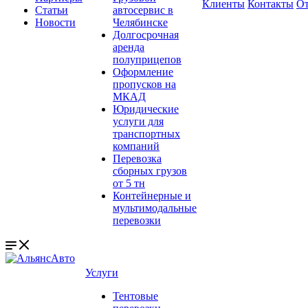
Клиенты
Контакты
О
Статьи
автосервис в
Новости
Челябинске
Долгосрочная
аренда
полуприцепов
Оформление
пропусков на
МКАД
Юридические
услуги для
транспортных
компаний
Перевозка
сборных грузов
от 5 тн
Контейнерные и
мультимодальные
перевозки
Услуги
Тентовые