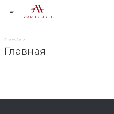
О НАС
УСЛУГИ
КЛ
АльянсАвто
Главная