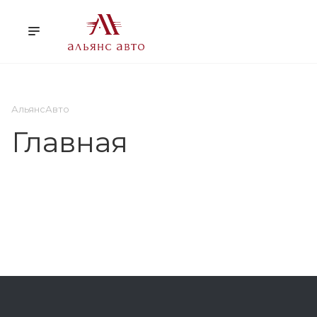
О НАС
УСЛУГИ
КЛ
АльянсАвто
Главная