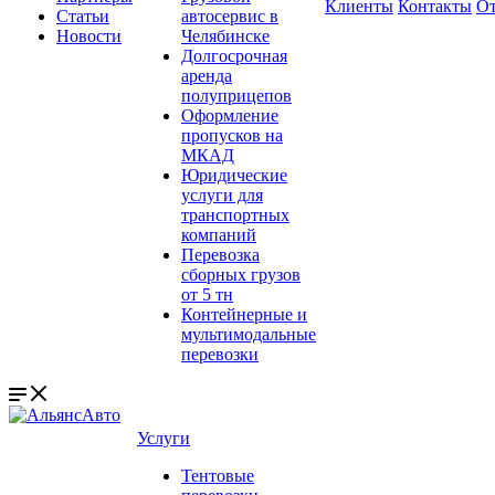
Клиенты
Контакты
О
Статьи
автосервис в
Новости
Челябинске
Долгосрочная
аренда
полуприцепов
Оформление
пропусков на
МКАД
Юридические
услуги для
транспортных
компаний
Перевозка
сборных грузов
от 5 тн
Контейнерные и
мультимодальные
перевозки
Услуги
Тентовые