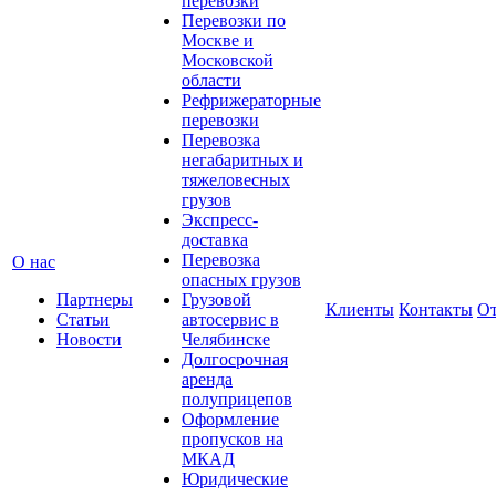
перевозки
Перевозки по
Москве и
Московской
области
Рефрижераторные
перевозки
Перевозка
негабаритных и
тяжеловесных
грузов
Экспресс-
доставка
Перевозка
О нас
опасных грузов
Партнеры
Грузовой
Клиенты
Контакты
О
Статьи
автосервис в
Новости
Челябинске
Долгосрочная
аренда
полуприцепов
Оформление
пропусков на
МКАД
Юридические