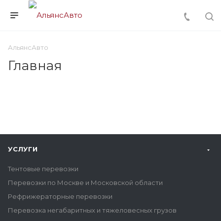
АльянсАвто
Главная
УСЛУГИ
Тентовые перевозки
Перевозки по Москве и Московской области
Рефрижераторные перевозки
Перевозка негабаритных и тяжеловесных грузов