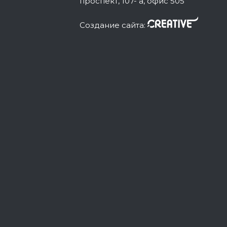
проспект, 107- а, офис 505
Cоздание сайта: