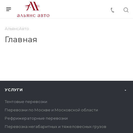
АльянсАвто
Главная
УСЛУГИ
Тентовые перевозки
Перевозки по Москве и Московской области
Рефрижераторные перевозки
Перевозка негабаритных и тяжеловесных грузов