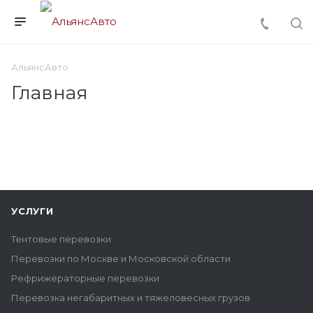
АльянсАвто
Главная
УСЛУГИ
Тентовые перевозки
Перевозки по Москве и Московской области
Рефрижераторные перевозки
Перевозка негабаритных и тяжеловесных грузов