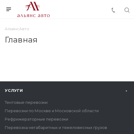
АльянсАвто
Главная
УСЛУГИ
Тентовые перевозки
Перевозки по Москве и Московской области
Рефрижераторные перевозки
Перевозка негабаритных и тяжеловесных грузов