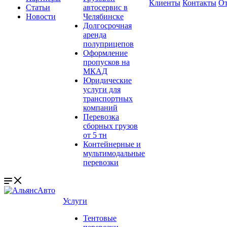
Клиенты
Контакты
О
Статьи
автосервис в
Новости
Челябинске
Долгосрочная
аренда
полуприцепов
Оформление
пропусков на
МКАД
Юридические
услуги для
транспортных
компаний
Перевозка
сборных грузов
от 5 тн
Контейнерные и
мультимодальные
перевозки
Услуги
Тентовые