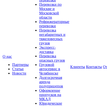
перевозки
Перевозки по
Москве и
Московской
области
Рефрижераторные
перевозки
Перевозка
негабаритных и
тяжеловесных
грузов
Экспресс-
доставка
Перевозка
О нас
опасных грузов
Партнеры
Грузовой
Клиенты
Контакты
О
Статьи
автосервис в
Новости
Челябинске
Долгосрочная
аренда
полуприцепов
Оформление
пропусков на
МКАД
Юридические