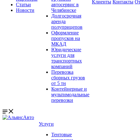
Клиенты
Контакты
О
Статьи
автосервис в
Новости
Челябинске
Долгосрочная
аренда
полуприцепов
Оформление
пропусков на
МКАД
Юридические
услуги для
транспортных
компаний
Перевозка
сборных грузов
от 5 тн
Контейнерные и
мультимодальные
перевозки
Услуги
Тентовые