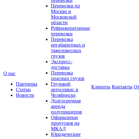
перевозки
Перевозки по
Москве и
Московской
области
Рефрижераторные
перевозки
Перевозка
негабаритных и
тяжеловесных
грузов
Экспресс-
доставка
Перевозка
О нас
опасных грузов
Партнеры
Грузовой
Клиенты
Контакты
О
Статьи
автосервис в
Новости
Челябинске
Долгосрочная
аренда
полуприцепов
Оформление
пропусков на
МКАД
Юридические