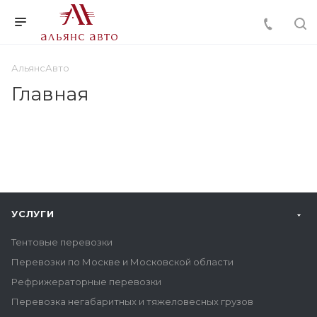
АльянсАвто
Главная
УСЛУГИ
Тентовые перевозки
Перевозки по Москве и Московской области
Рефрижераторные перевозки
Перевозка негабаритных и тяжеловесных грузов