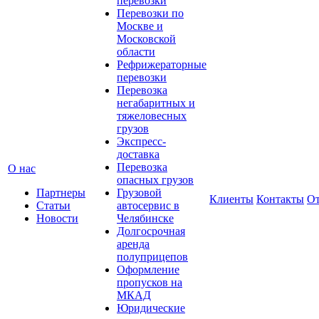
перевозки
Перевозки по
Москве и
Московской
области
Рефрижераторные
перевозки
Перевозка
негабаритных и
тяжеловесных
грузов
Экспресс-
доставка
Перевозка
О нас
опасных грузов
Партнеры
Грузовой
Клиенты
Контакты
О
Статьи
автосервис в
Новости
Челябинске
Долгосрочная
аренда
полуприцепов
Оформление
пропусков на
МКАД
Юридические