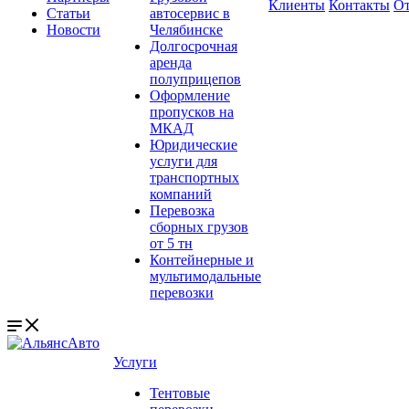
Клиенты
Контакты
О
Статьи
автосервис в
Новости
Челябинске
Долгосрочная
аренда
полуприцепов
Оформление
пропусков на
МКАД
Юридические
услуги для
транспортных
компаний
Перевозка
сборных грузов
от 5 тн
Контейнерные и
мультимодальные
перевозки
Услуги
Тентовые