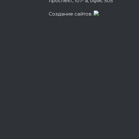
проспект, 107- а, офис 505
Cоздание сайтов: