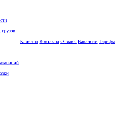
асти
 грузов
Клиенты
Контакты
Отзывы
Вакансии
Тарифы
 компаний
озки