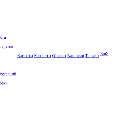
асти
 грузов
Ещё
Клиенты
Контакты
Отзывы
Вакансии
Тарифы
 компаний
озки