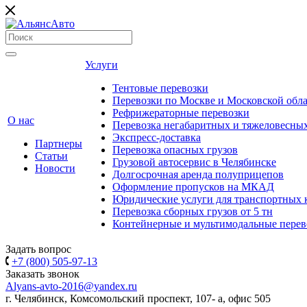
Услуги
Тентовые перевозки
Перевозки по Москве и Московской обл
Рефрижераторные перевозки
О нас
Перевозка негабаритных и тяжеловесных
Экспресс-доставка
Партнеры
Перевозка опасных грузов
Статьи
Грузовой автосервис в Челябинске
Новости
Долгосрочная аренда полуприцепов
Оформление пропусков на МКАД
Юридические услуги для транспортных
Перевозка сборных грузов от 5 тн
Контейнерные и мультимодальные перев
Задать вопрос
+7 (800) 505-97-13
Заказать звонок
Alyans-avto-2016@yandex.ru
г. Челябинск, Комсомольский проспект, 107- а, офис 505