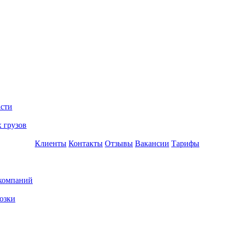
асти
 грузов
Клиенты
Контакты
Отзывы
Вакансии
Тарифы
 компаний
озки