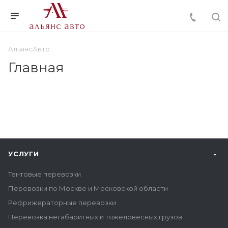
АльянсАвто
Главная
УСЛУГИ
Тентовые перевозки
Перевозки по Москве и Московской области
Рефрижераторные перевозки
Перевозка негабаритных и тяжеловесных грузов