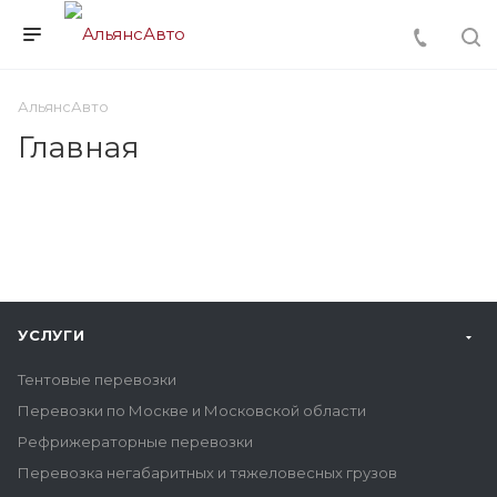
АльянсАвто
Главная
УСЛУГИ
Тентовые перевозки
Перевозки по Москве и Московской области
Рефрижераторные перевозки
Перевозка негабаритных и тяжеловесных грузов