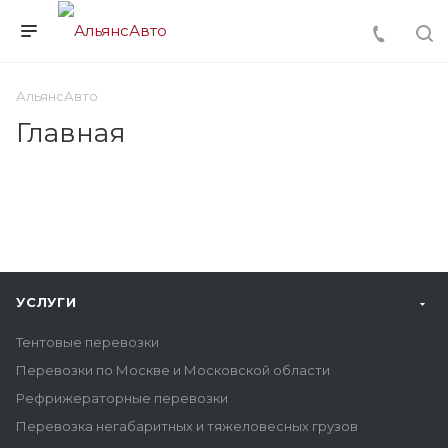
АльянсАвто
Главная
УСЛУГИ
Тентовые перевозки
Перевозки по Москве и Московской области
Рефрижераторные перевозки
Перевозка негабаритных и тяжеловесных грузов