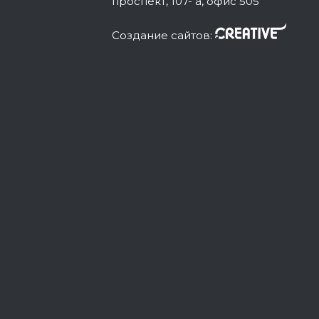
проспект, 107- а, офис 505
Cоздание сайтов: