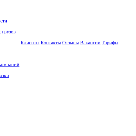
асти
 грузов
Клиенты
Контакты
Отзывы
Вакансии
Тарифы
 компаний
озки