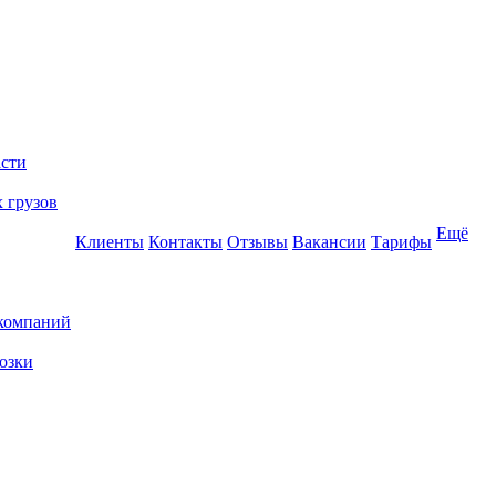
асти
 грузов
Ещё
Клиенты
Контакты
Отзывы
Вакансии
Тарифы
 компаний
озки