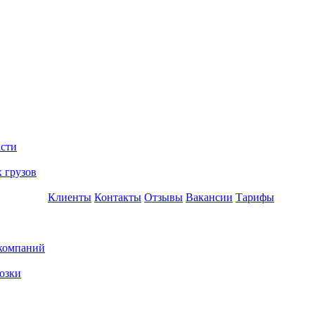
асти
 грузов
Клиенты
Контакты
Отзывы
Вакансии
Тарифы
 компаний
озки