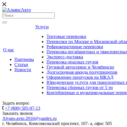
Услуги
Тентовые перевозки
Перевозки по Москве и Московской обл
Рефрижераторные перевозки
О нас
Перевозка негабаритных и тяжеловесных
Экспресс-доставка
Партнеры
Перевозка опасных грузов
Статьи
Грузовой автосервис в Челябинске
Новости
Долгосрочная аренда полуприцепов
Оформление пропусков на МКАД
Юридические услуги для транспортных
Перевозка сборных грузов от 5 тн
Контейнерные и мультимодальные перев
Задать вопрос
+7 (800) 505-97-13
Заказать звонок
Alyans-avto-2016@yandex.ru
г. Челябинск, Комсомольский проспект, 107- а, офис 505