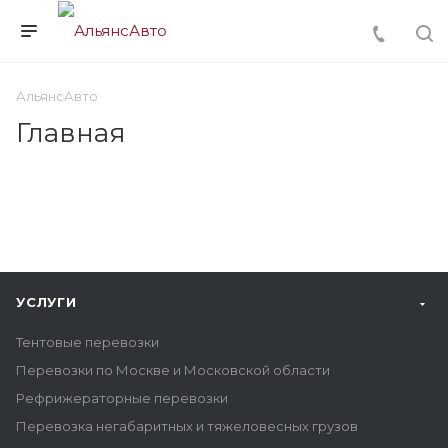
АльянсАвто
Главная
УСЛУГИ
Тентовые перевозки
Перевозки по Москве и Московской области
Рефрижераторные перевозки
Перевозка негабаритных и тяжеловесных грузов