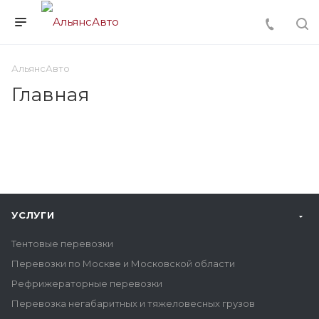
АльянсАвто
Главная
УСЛУГИ
Тентовые перевозки
Перевозки по Москве и Московской области
Рефрижераторные перевозки
Перевозка негабаритных и тяжеловесных грузов