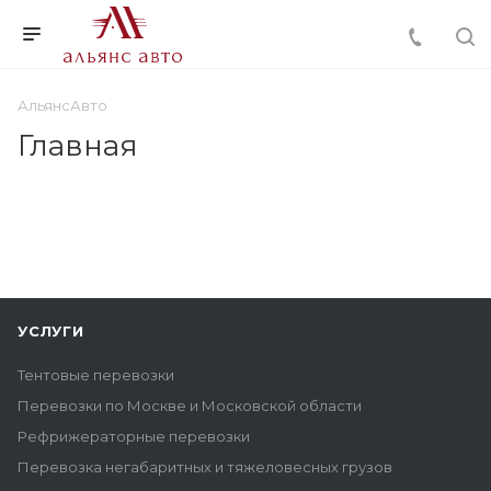
АльянсАвто
Главная
УСЛУГИ
Тентовые перевозки
Перевозки по Москве и Московской области
Рефрижераторные перевозки
Перевозка негабаритных и тяжеловесных грузов