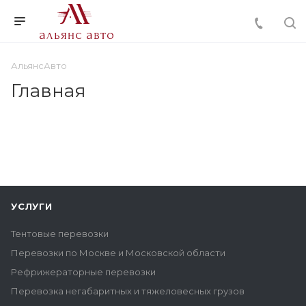
АльянсАвто
Главная
УСЛУГИ
Тентовые перевозки
Перевозки по Москве и Московской области
Рефрижераторные перевозки
Перевозка негабаритных и тяжеловесных грузов