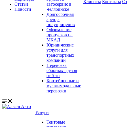
Клиенты
Контакты
О
Статьи
автосервис в
Новости
Челябинске
Долгосрочная
аренда
полуприцепов
Оформление
пропусков на
МКАД
Юридические
услуги для
транспортных
компаний
Перевозка
сборных грузов
от 5 тн
Контейнерные и
мультимодальные
перевозки
Услуги
Тентовые