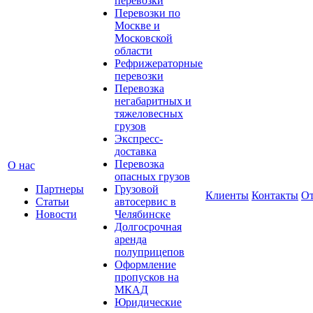
перевозки
Перевозки по
Москве и
Московской
области
Рефрижераторные
перевозки
Перевозка
негабаритных и
тяжеловесных
грузов
Экспресс-
доставка
Перевозка
О нас
опасных грузов
Партнеры
Грузовой
Клиенты
Контакты
О
Статьи
автосервис в
Новости
Челябинске
Долгосрочная
аренда
полуприцепов
Оформление
пропусков на
МКАД
Юридические