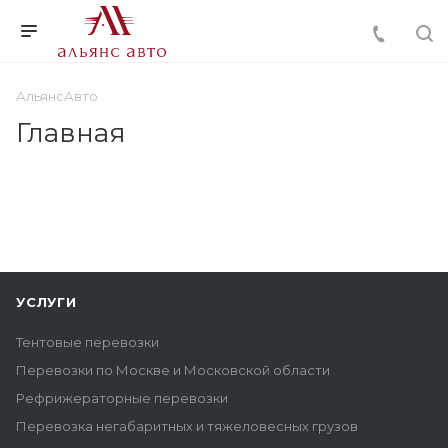
АльянсАвто
Главная
УСЛУГИ
Тентовые перевозки
Перевозки по Москве и Московской области
Рефрижераторные перевозки
Перевозка негабаритных и тяжеловесных грузов