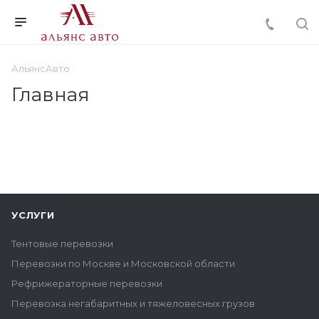
АльянсАвто
Главная
УСЛУГИ
Тентовые перевозки
Перевозки по Москве и Московской области
Рефрижераторные перевозки
Перевозка негабаритных и тяжеловесных грузов