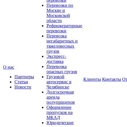
перевозки
Перевозки по
Москве и
Московской
области
Рефрижераторные
перевозки
Перевозка
негабаритных и
тяжеловесных
грузов
Экспресс-
доставка
Перевозка
О нас
опасных грузов
Партнеры
Грузовой
Клиенты
Контакты
О
Статьи
автосервис в
Новости
Челябинске
Долгосрочная
аренда
полуприцепов
Оформление
пропусков на
МКАД
Юридические