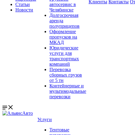
Клиенты
Контакты
О
Статьи
автосервис в
Новости
Челябинске
Долгосрочная
аренда
полуприцепов
Оформление
пропусков на
МКАД
Юридические
услуги для
транспортных
компаний
Перевозка
сборных грузов
от 5 тн
Контейнерные и
мультимодальные
перевозки
Услуги
Тентовые